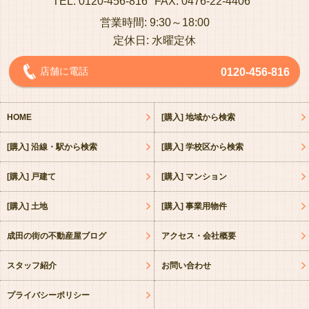
TEL: 0120-456-816
FAX: 0476-22-4406
営業時間: 9:30～18:00
定休日: 水曜定休
店舗に電話
0120-456-816
HOME
[購入] 地域から検索
[購入] 沿線・駅から検索
[購入] 学校区から検索
[購入] 戸建て
[購入] マンション
[購入] 土地
[購入] 事業用物件
成田の街の不動産屋ブログ
アクセス・会社概要
スタッフ紹介
お問い合わせ
プライバシーポリシー