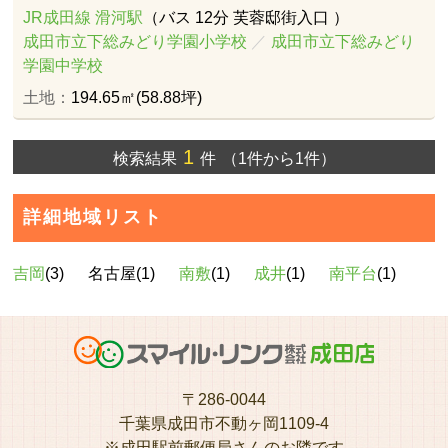
JR成田線 滑河駅
（バス 12分 芙蓉邸街入口 ）
成田市立下総みどり学園小学校
／
成田市立下総みどり
学園中学校
土地：
194.65㎡(58.88坪)
1
検索結果
件
（1件から1件）
詳細地域リスト
吉岡
(3)
名古屋(1)
南敷
(1)
成井
(1)
南平台
(1)
〒286-0044
千葉県成田市不動ヶ岡1109-4
※成田駅前郵便局さんのお隣です