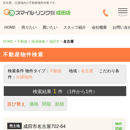
名古屋、分譲地内の不動産物件特集です。
メニュー
HOME
売りたい
買いたい
スタッフ紹介
会社概要
お問い合
HOME
>
不動産
>
地域検索
>
成田市
>
名古屋
不動産物件検索
検索条件
物件タイプ：
不動産
地域：
名古屋
こだわり条
件：
分譲地内、
1
検索結果
件
（1件から1件）
並び替え
価格
間取
面積
物件
成田市名古屋702-64
売土地
詳細