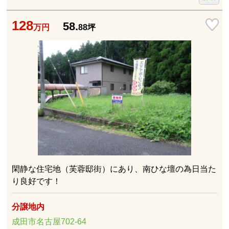
128
58.
万円
88
坪
閑静な住宅地（芙蓉邸街）にあり、南ひな壇の為日当た
り良好です！
分譲地内
成田市名古屋702-64