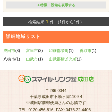
＋特徴・設備を表示する
1
検索結果
件
（1件から1件）
詳細地域リスト
成田市
(8)
富里市
(3)
印旛郡栄町
(1)
香取市
(1)
八街市(1)
山武市
(1)
山武郡横芝光町
(1)
〒286-0044
千葉県成田市不動ヶ岡1109-4
※成田駅前郵便局さんのお隣です
TEL: 0120-456-816
FAX: 0476-22-4406