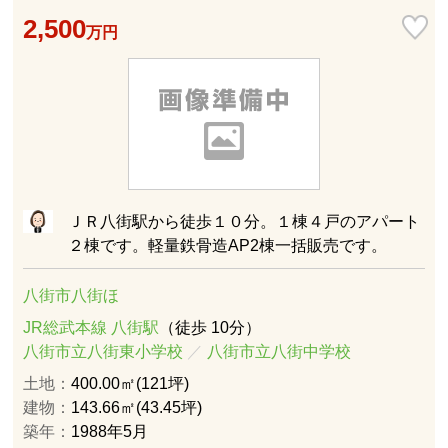
2,500
万円
ＪＲ八街駅から徒歩１０分。１棟４戸のアパート
２棟です。軽量鉄骨造AP2棟一括販売です。
八街市八街ほ
JR総武本線 八街駅
（徒歩 10分）
八街市立八街東小学校
／
八街市立八街中学校
土地：
400.00㎡(121坪)
建物：
143.66㎡(43.45坪)
築年：
1988年5月