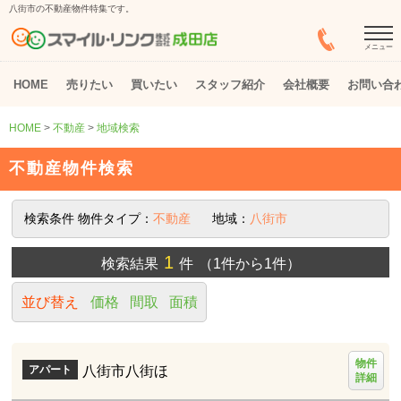
八街市の不動産物件特集です。
メニュー
HOME
売りたい
買いたい
スタッフ紹介
会社概要
お問い合
HOME
>
不動産
>
地域検索
不動産物件検索
検索条件
物件タイプ：
不動産
地域：
八街市
1
検索結果
件
（1件から1件）
並び替え
価格
間取
面積
物件
八街市八街ほ
アパート
詳細