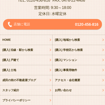
TEL: 0120-456-816
FAX: 0476-22-4406
営業時間: 9:30～18:00
定休日: 水曜定休
店舗に電話
0120-456-816
HOME
[購入] 地域から検索
[購入] 沿線・駅から検索
[購入] 学校区から検索
[購入] 戸建て
[購入] マンション
[購入] 土地
[購入] 事業用物件
成田の街の不動産屋ブログ
アクセス・会社概要
スタッフ紹介
お問い合わせ
プライバシーポリシー