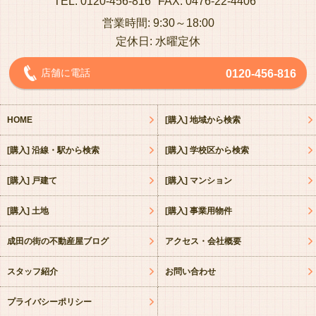
TEL: 0120-456-816
FAX: 0476-22-4406
営業時間: 9:30～18:00
定休日: 水曜定休
店舗に電話
0120-456-816
HOME
[購入] 地域から検索
[購入] 沿線・駅から検索
[購入] 学校区から検索
[購入] 戸建て
[購入] マンション
[購入] 土地
[購入] 事業用物件
成田の街の不動産屋ブログ
アクセス・会社概要
スタッフ紹介
お問い合わせ
プライバシーポリシー