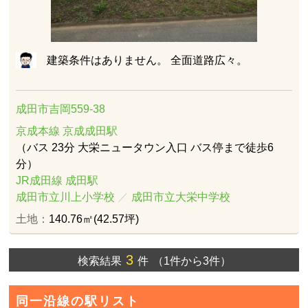
建築条件はありません。 全面道路広々。
成田市吉岡559-38
京成本線 京成成田駅
（バス 23分 大栄ニュータウン入口 バス停まで徒歩6
分）
JR成田線 成田駅
成田市立川上小学校
／
成田市立大栄中学校
土地：
140.76㎡(42.57坪)
3
検索結果
件
（1件から3件）
同一沿線の駅リスト