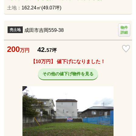
土地：
162.24㎡(49.07坪)
物件
成田市吉岡559-38
売土地
詳細
200
42.
万円
57
坪
【10万円】 値下げになりました！
その他の値下げ物件を見る