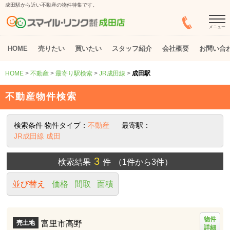
成田駅から近い不動産の物件特集です。
メニュー
HOME
売りたい
買いたい
スタッフ紹介
会社概要
お問い合
HOME
>
不動産
>
最寄り駅検索
>
JR成田線
>
成田駅
不動産物件検索
検索条件
物件タイプ：
不動産
最寄駅：
JR成田線 成田
3
検索結果
件
（1件から3件）
並び替え
価格
間取
面積
物件
富里市高野
売土地
詳細