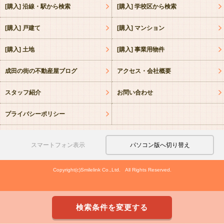
[購入] 沿線・駅から検索
[購入] 学校区から検索
[購入] 戸建て
[購入] マンション
[購入] 土地
[購入] 事業用物件
成田の街の不動産屋ブログ
アクセス・会社概要
スタッフ紹介
お問い合わせ
プライバシーポリシー
スマートフォン表示
パソコン版へ切り替え
Copyright(c)Smilelink Co.,Ltd. All Rights Reserved.
検索条件を変更する