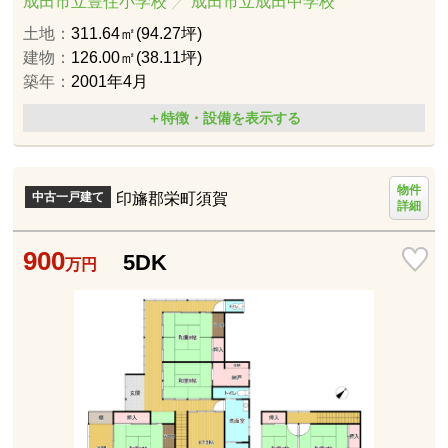
成田市立豊住小学校
／
成田市立成田中学校
土地：
311.64㎡(94.27坪)
建物：
126.00㎡(38.11坪)
築年：
2001年4月
＋特徴・設備を表示する
物件
印旛郡栄町須賀
中古一戸建て
詳細
900
5DK
万円