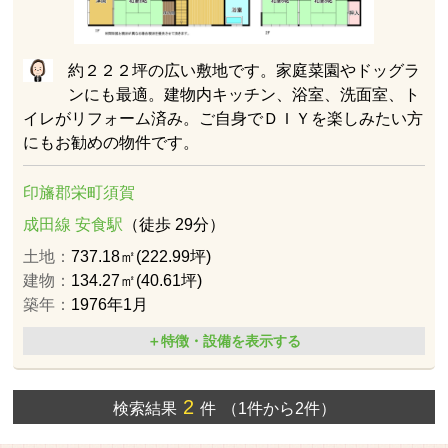
約２２２坪の広い敷地です。家庭菜園やドッグラ
ンにも最適。建物内キッチン、浴室、洗面室、ト
イレがリフォーム済み。ご自身でＤＩＹを楽しみたい方
にもお勧めの物件です。
印旛郡栄町須賀
成田線 安食駅
（徒歩 29分）
土地：
737.18㎡(222.99坪)
建物：
134.27㎡(40.61坪)
築年：
1976年1月
＋特徴・設備を表示する
2
検索結果
件
（1件から2件）