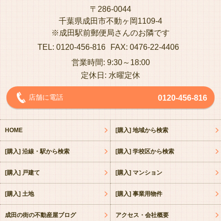
〒286-0044
千葉県成田市不動ヶ岡1109-4
※成田駅前郵便局さんのお隣です
TEL: 0120-456-816
FAX: 0476-22-4406
営業時間: 9:30～18:00
定休日: 水曜定休
店舗に電話
0120-456-816
HOME
[購入] 地域から検索
[購入] 沿線・駅から検索
[購入] 学校区から検索
[購入] 戸建て
[購入] マンション
[購入] 土地
[購入] 事業用物件
成田の街の不動産屋ブログ
アクセス・会社概要