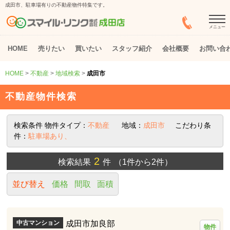
成田市、駐車場有りの不動産物件特集です。
メニュー
HOME
売りたい
買いたい
スタッフ紹介
会社概要
お問い合
HOME
>
不動産
>
地域検索
>
成田市
不動産物件検索
検索条件
物件タイプ：
不動産
地域：
成田市
こだわり条
件：
駐車場あり、
2
検索結果
件
（1件から2件）
並び替え
価格
間取
面積
成田市加良部
中古マンション
物件