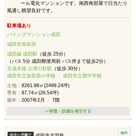
ール電化マンションです。南西角部屋で日当たり
風通し眺望良好です。
駐車場あり
パインズマンション成田
成田市加良部
成田線 成田駅
（徒歩 25分）
（バス 5分 成田郵便局前 バス停まで徒歩2分）
京成本線 公津の杜駅
（徒歩 30分）
成田市立加良部小学校
／
成田市立西中学校
土地：
8261.98㎡(2499.24坪)
専有：
87.74㎡(26.54坪)
築年：
2007年2月
／
7階
＋特徴・設備を表示する
物件
成田市北羽鳥
中古一戸建て