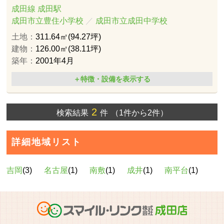
成田線 成田駅
成田市立豊住小学校
／
成田市立成田中学校
土地：
311.64㎡(94.27坪)
建物：
126.00㎡(38.11坪)
築年：
2001年4月
＋特徴・設備を表示する
2
検索結果
件
（1件から2件）
詳細地域リスト
吉岡
(3)
名古屋
(1)
南敷
(1)
成井
(1)
南平台
(1)