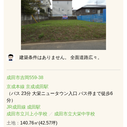
建築条件はありません。 全面道路広々。
成田市吉岡559-38
京成本線 京成成田駅
（バス 23分 大栄ニュータウン入口 バス停まで徒歩6
分）
JR成田線 成田駅
成田市立川上小学校
／
成田市立大栄中学校
土地：
140.76㎡(42.57坪)