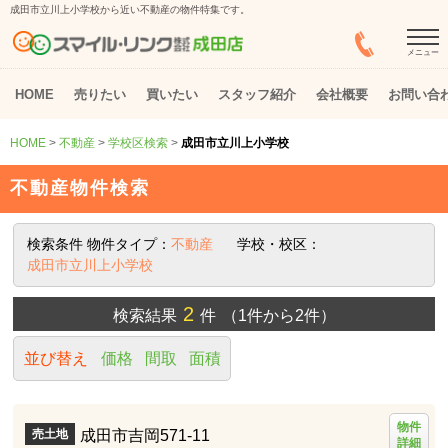
成田市立川上小学校から近い不動産の物件特集です。
メニュー
HOME
売りたい
買いたい
スタッフ紹介
会社概要
お問い合
HOME
>
不動産
>
学校区検索
>
成田市立川上小学校
不動産物件検索
検索条件
物件タイプ：
不動産
学校・校区：
成田市立川上小学校
2
検索結果
件
（1件から2件）
並び替え
価格
間取
面積
物件
成田市吉岡571-11
売土地
詳細