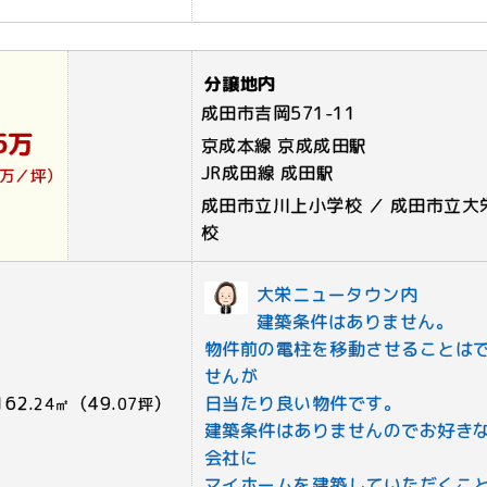
分譲地内
成田市吉岡571-11
5万
京成本線 京成成田駅
JR成田線 成田駅
3万／坪）
成田市立川上小学校 ／ 成田市立大
校
大栄ニュータウン内
建築条件はありません。
物件前の電柱を移動させることは
せんが
162.
（49.
）
日当たり良い物件です。
24㎡
07坪
建築条件はありませんのでお好き
会社に
マイホームを建築していただくこ