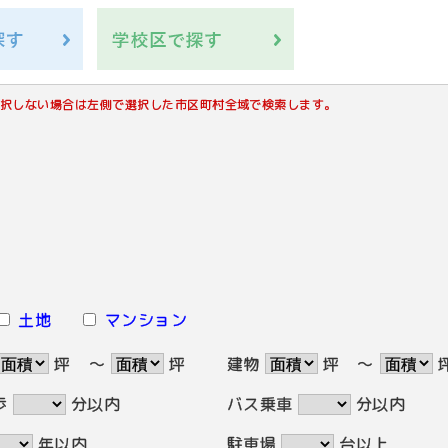
択しない場合は左側で選択した市区町村全域で検索します。
土地
マンション
坪
～
坪
建物
坪
～
歩
分以内
バス乗車
分以内
年以内
駐車場
台以上