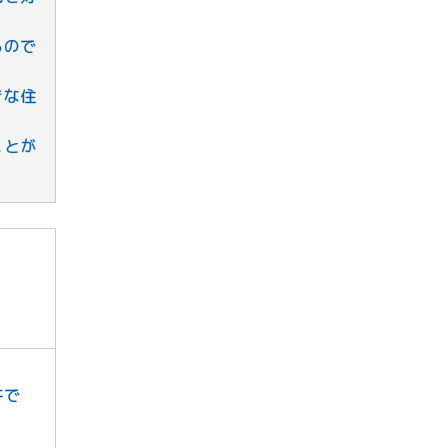
るので
きな住
ことが
件で