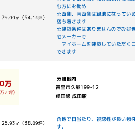
む方にお勧め
☆西側、南西側は緑地になってい
179.
（54.
）
00㎡
14坪
落ち着きます
☆建築条件はありませんのでお好
宅メーカーで
マイホームを建築していただく
できます
分譲地内
50万
富里市久能199-12
4万／坪）
成田線 成田駅
角地で日当たり、視認性が良い物
125.
（38.
）
93㎡
09坪
す。