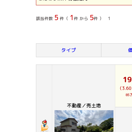
5
1
5
該当件数
件（
件 から
件 ）
1
タイプ
1
（3.6
85
不動産／売土地