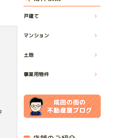
戸建て
マンション
土地
事業用物件
坪