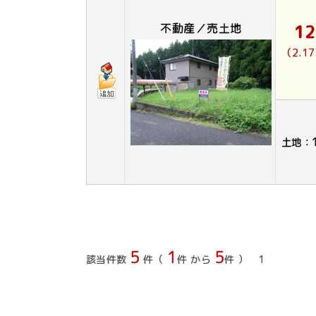
1
不動産／売土地
（2.1
土地：
5
1
5
該当件数
件（
件 から
件 ）
1