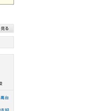
校
の高台
地を好