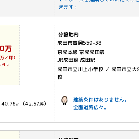
きます！
分譲地内
成田市吉岡559-38
00万
京成本線 京成成田駅
0万／坪）
JR成田線 成田駅
万円 ↓
成田市立川上小学校 ／ 成田市立大
校
建築条件はありません。
140.
（42.
）
76㎡
57坪
全面道路広々。