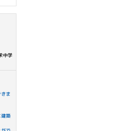
栄中学
できま
な建築
とがで