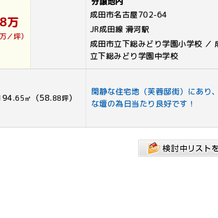
分譲地内
成田市名古屋702-64
28万
JR成田線 滑河駅
7万／坪）
成田市立下総みどり学園小学校 ／ 
立下総みどり学園中学校
閑静な住宅地（芙蓉邸街）にあり
194.
（58.
）
65㎡
88坪
な壇の為日当たり良好です！