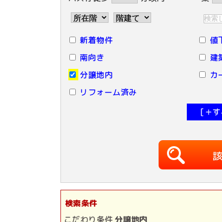
新着物件
値
南向き
建
分譲地内
カ
リフォーム済み
[＋
検索条件
こだわり条件
分譲地内