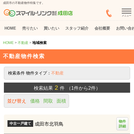
成田市の不動産物件特集です。
メニュー
HOME
売りたい
買いたい
スタッフ紹介
会社概要
お問い合
HOME
>
不動産
>
地域検索
不動産物件検索
検索条件
物件タイプ：
不動産
2
検索結果
件
（1件から2件）
並び替え
価格
間取
面積
物件
成田市北羽鳥
中古一戸建て
詳細