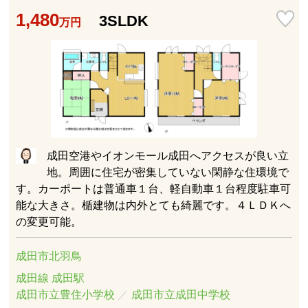
1,480
3SLDK
万円
成田空港やイオンモール成田へアクセスが良い立
地。周囲に住宅が密集していない閑静な住環境で
す。カーポートは普通車１台、軽自動車１台程度駐車可
能な大きさ。楯建物は内外とても綺麗です。４ＬＤＫへ
の変更可能。
成田市北羽鳥
成田線 成田駅
成田市立豊住小学校
／
成田市立成田中学校