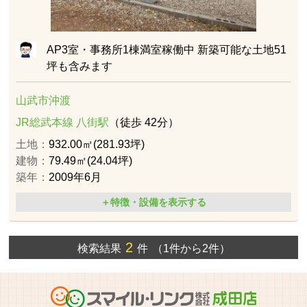
AP3室・事務所1棟満室稼働中 新築可能な土地51
坪も含みます
山武市沖渡
JR総武本線 八街駅
（徒歩 42分）
土地：
932.00㎡(281.93坪)
建物：
79.49㎡(24.04坪)
築年：
2009年6月
＋特徴・設備を表示する
2
検索結果
件
（1件から2件）