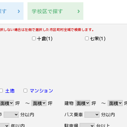
択しない場合は左側で選択した市区町村全域で検索します。
十倉(1)
七栄(1)
土地
マンション
坪
～
坪
建物
坪
～
歩
分以内
バス乗車
分以内
年以内
駐車場
台以上