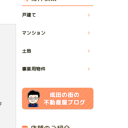
戸建て
マンション
土地
事業用物件
坪