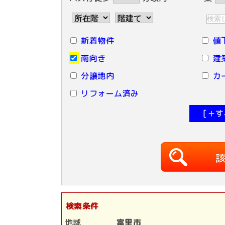
新着物件
値
南向き
建
分譲地内
カ
リフォーム済み
[＋
検索条件
地域
富里市