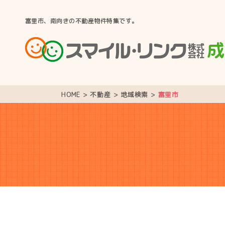
富里市、南向きの不動産物件特集です。
HOME
>
不動産
>
地域検索
>
富里市